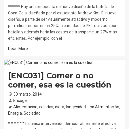
****** Hay una propuesta de nuevo diseño de la botella de
Coca-Cola, diseñado por el estudiante Andrew Kim. El nuevo
diseño, a parte de ser visualmente atractivo y moderno,
permitiría reducir en un 25% la cantidad de PET utilizada por
botella y además haría los costes de transporte un 27% más
eficientes. Por ejemplo, con el …
Read More
[ENC031] Comer o no
comer, esa es la cuestión
Posted
30 marzo, 2014
on
Author
Encoger
Tags
Alimentación
,
calorías
,
dieta
,
longevidad
Categories
Alimentación
,
Energia
,
Sociedad
* * * * * * La única intervención demostrablemente efectiva