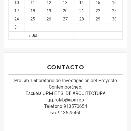
10
11
12
13
14
15
16
17
18
19
20
21
22
23
24
25
26
27
28
29
30
31
« Jul
CONTACTO
ProLab. Laboratorio de Investigación del Proyecto
Contemporáneo.
Escuela UPM E.T.S. DE ARQUITECTURA
gi.prolab@upm.es
Teléfono 913570654
Fax 913575460