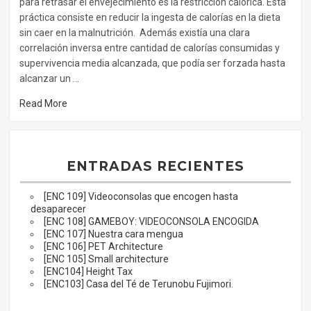
para retrasar el envejecimiento es la restricción calórica. Esta
práctica consiste en reducir la ingesta de calorías en la dieta
sin caer en la malnutrición. Además existía una clara
correlación inversa entre cantidad de calorías consumidas y
supervivencia media alcanzada, que podía ser forzada hasta
alcanzar un …
Read More
ENTRADAS RECIENTES
[ENC 109] Videoconsolas que encogen hasta
desaparecer
[ENC 108] GAMEBOY: VIDEOCONSOLA ENCOGIDA
[ENC 107] Nuestra cara mengua
[ENC 106] PET Architecture
[ENC 105] Small architecture
[ENC104] Height Tax
[ENC103] Casa del Té de Terunobu Fujimori.