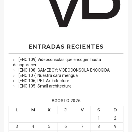
ENTRADAS RECIENTES
[ENC 109] Videoconsolas que encogen hasta
desaparecer
[ENC 108] GAMEBOY: VIDEOCONSOLA ENCOGIDA
[ENC 107] Nuestra cara mengua
[ENC 106] PET Architecture
[ENC 105] Small architecture
AGOSTO 2026
L
M
X
J
V
S
D
1
2
3
4
5
6
7
8
9