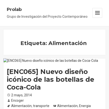
Prolab
Grupo de Investigación del Proyecto Contemporáneo
Menu
And
Widgets
Etiqueta: Alimentación
[ENC065] Nuevo diseño
icónico de las botellas de
Coca-Cola
Posted
2 mayo, 2014
on
Author
Encoger
Tags
Alimentación
,
transporte
Categories
Alimentación
,
Energia