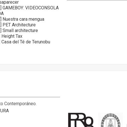
saparecer
a
8] GAMEBOY: VIDEOCONSOLA
t
DA
e
] Nuestra cara mengua
] PET Architecture
g
 Small architecture
o
 Height Tax
r
 Casa del Té de Terunobu
í
a
s
cto Contemporáneo.
TURA