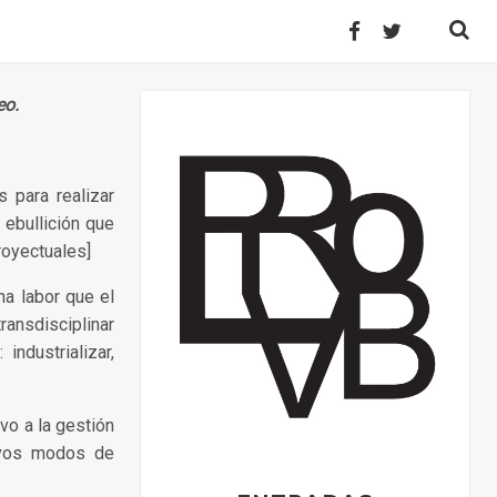
Buscar:
eo.
 para realizar
 ebullición que
royectuales]
na labor que el
ransdisciplinar
industrializar,
vo a la gestión
uevos modos de