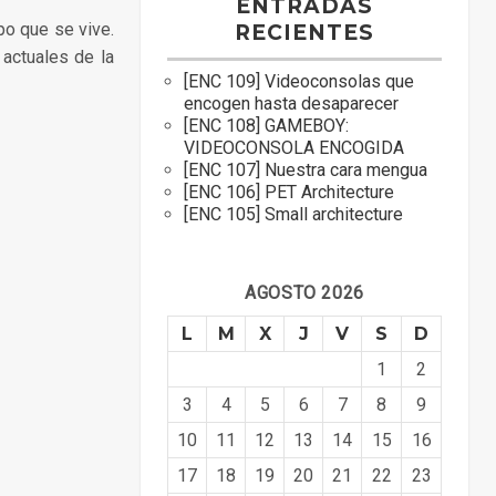
ENTRADAS
po que se vive.
RECIENTES
actuales de la
[ENC 109] Videoconsolas que
encogen hasta desaparecer
[ENC 108] GAMEBOY:
VIDEOCONSOLA ENCOGIDA
[ENC 107] Nuestra cara mengua
[ENC 106] PET Architecture
[ENC 105] Small architecture
AGOSTO 2026
L
M
X
J
V
S
D
1
2
3
4
5
6
7
8
9
10
11
12
13
14
15
16
17
18
19
20
21
22
23