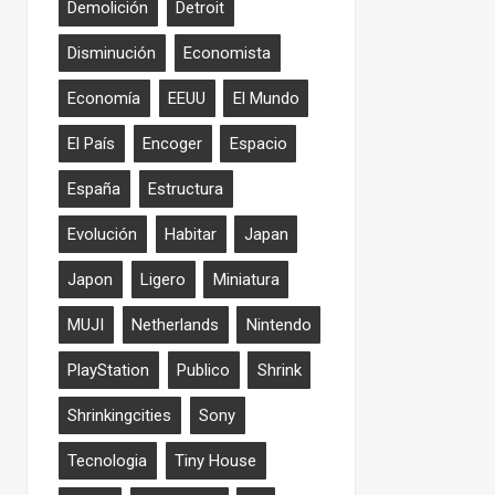
Demolición
Detroit
Disminución
Economista
Economía
EEUU
El Mundo
El País
Encoger
Espacio
España
Estructura
Evolución
Habitar
Japan
Japon
Ligero
Miniatura
MUJI
Netherlands
Nintendo
PlayStation
Publico
Shrink
Shrinkingcities
Sony
Tecnologia
Tiny House