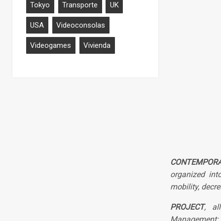
Tokyo
Transporte
UK
USA
Videoconsolas
Videogames
Vivienda
CONTEMPOR
organized int
mobility, decre
PROJECT
, al
Management; i