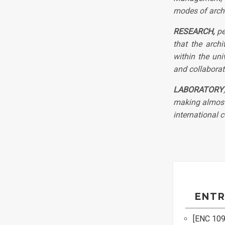
modes of archi
RESEARCH,
pe
that the archi
within the uni
and collaborat
LABORATORY
making almost 
international c
ENTR
[ENC 109