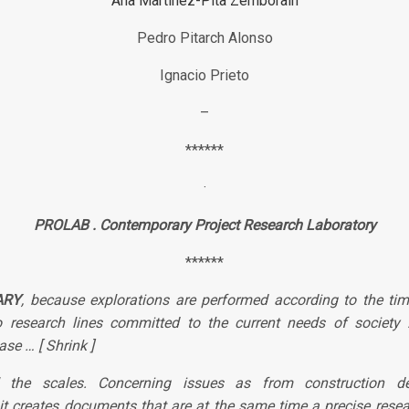
Ana Martínez-Pita Zemborain
Pedro Pitarch Alonso
Ignacio Prieto
–
******
·
PROLAB . Contemporary Project Research Laboratory
******
ARY
, because explorations are performed according to the time
o research lines committed to the current needs of society :
ase … [ Shrink ]
l the scales. Concerning issues as from construction de
t creates documents that are at the same time a precise rese