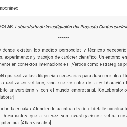
emporáneo
ROLAB.
Laboratorio de Investigación del Proyecto Contemporán
******
O
donde existen los medios personales y técnicos necesarios
s, experimentos y trabajos de carácter científico. Un entorno en
mente en contextos internacionales. [Verbos como estrategias p
ÓN
que realiza las diligencias necesarias para descubrir algo. U
no realiza en solitario, sino que se nutre de la colaboración t
ito universitario y con el mundo empresarial. [CoLaboratorio: 
laborar]
odas la escalas. Atendiendo asuntos desde el detalle constructi
crea documentos que a su vez son investigaciones sobre n
quitectura. [Atlas visuales]