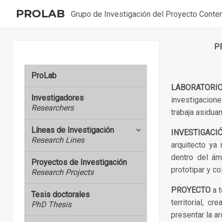
PROLAB
Grupo de Investigación del Proyecto Cont
P
ProLab
LABORATORI
Investigadores
investigacione
Researchers
trabaja asidua
Líneas de Investigación
expand
INVESTIGACI
Research Lines
child
arquitecto ya 
menu
dentro del ámb
Proyectos de Investigación
prototipar y co
Research Projects
PROYECTO
a t
Tesis doctorales
territorial, 
PhD Thesis
presentar la ar