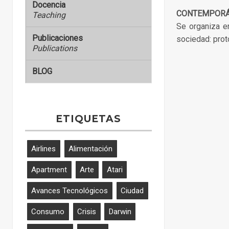
Docencia
CONTEMPOR
Teaching
Se organiza e
Publicaciones
sociedad: prot
Publications
BLOG
ETIQUETAS
Airlines
Alimentación
Apartment
Arte
Atari
Avances Tecnológicos
Ciudad
Consumo
Crisis
Darwin