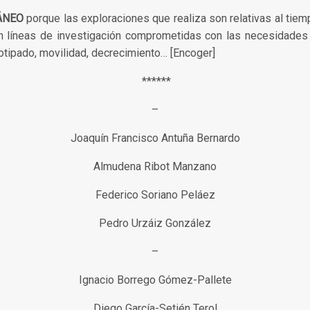
ÁNEO
porque las exploraciones que realiza son relativas al tiem
n líneas de investigación comprometidas con las necesidades 
otipado, movilidad, decrecimiento… [Encoger]
******
–
Joaquín Francisco Antuña Bernardo
Almudena Ribot Manzano
Federico Soriano Peláez
Pedro Urzáiz González
–
Ignacio Borrego Gómez-Pallete
Diego García-Setién Terol