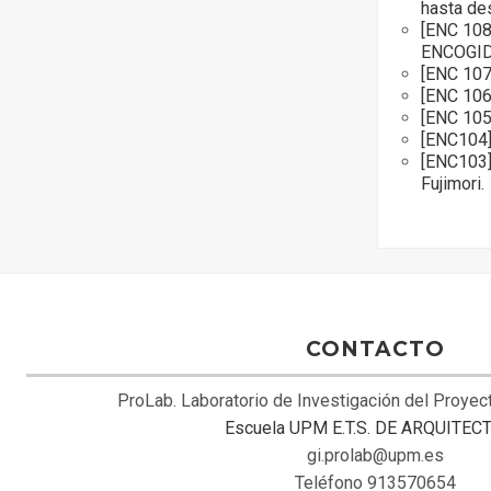
hasta de
[ENC 10
ENCOGI
[ENC 107
[ENC 106
[ENC 105]
[ENC104]
[ENC103]
Fujimori.
CONTACTO
ProLab. Laboratorio de Investigación del Proye
Escuela UPM E.T.S. DE ARQUITEC
gi.prolab@upm.es
Teléfono 913570654