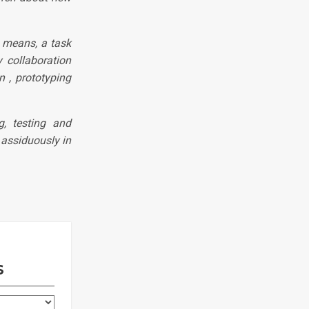
 means, a task
y collaboration
n , prototyping
g, testing and
 assiduously in
S