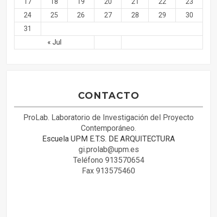
17
18
19
20
21
22
23
24
25
26
27
28
29
30
31
« Jul
CONTACTO
ProLab. Laboratorio de Investigación del Proyecto
Contemporáneo.
Escuela UPM E.T.S. DE ARQUITECTURA
gi.prolab@upm.es
Teléfono 913570654
Fax 913575460