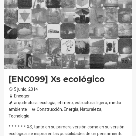
[ENC099] Xs ecológico
Posted
5 junio, 2014
on
Author
Encoger
Tags
arquitectura
,
ecología
,
efímero
,
estructura
,
ligero
,
medio
ambiente
Categories
Construcción
,
Energia
,
Naturaleza
,
Tecnología
* * * * * * XS, tanto en su primera versión como en su versión
ecológica, se inspira en las posibilidades de un pensamiento