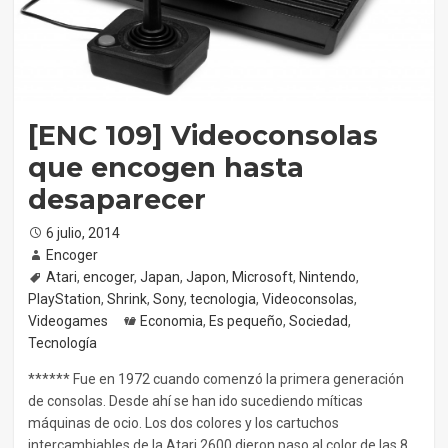
[ENC 109] Videoconsolas
que encogen hasta
desaparecer
Posted
6 julio, 2014
on
Author
Encoger
Tags
Atari
,
encoger
,
Japan
,
Japon
,
Microsoft
,
Nintendo
,
PlayStation
,
Shrink
,
Sony
,
tecnologia
,
Videoconsolas
,
Videogames
Categories
Economia
,
Es pequeño
,
Sociedad
,
Tecnología
****** Fue en 1972 cuando comenzó la primera generación
de consolas. Desde ahí se han ido sucediendo míticas
máquinas de ocio. Los dos colores y los cartuchos
intercambiables de la Atari 2600 dieron paso al color de las 8