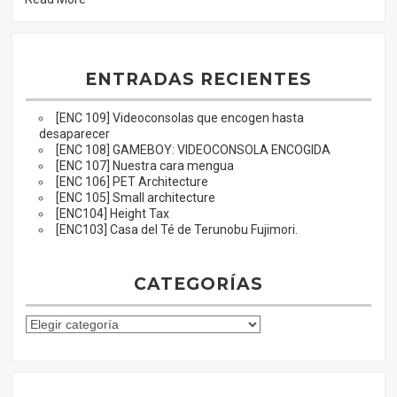
ENTRADAS RECIENTES
[ENC 109] Videoconsolas que encogen hasta
desaparecer
[ENC 108] GAMEBOY: VIDEOCONSOLA ENCOGIDA
[ENC 107] Nuestra cara mengua
[ENC 106] PET Architecture
[ENC 105] Small architecture
[ENC104] Height Tax
[ENC103] Casa del Té de Terunobu Fujimori.
CATEGORÍAS
C
a
t
e