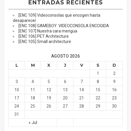
ENTRADAS RECIENTES
[ENC 109] Videoconsolas que encogen hasta
desaparecer
[ENC 108] GAMEBOY: VIDEOCONSOLA ENCOGIDA
[ENC 107] Nuestra cara mengua
[ENC 106] PET Architecture
[ENC 105] Small architecture
AGOSTO 2026
L
M
X
J
V
S
D
1
2
3
4
5
6
7
8
9
10
11
12
13
14
15
16
17
18
19
20
21
22
23
24
25
26
27
28
29
30
31
« Jul