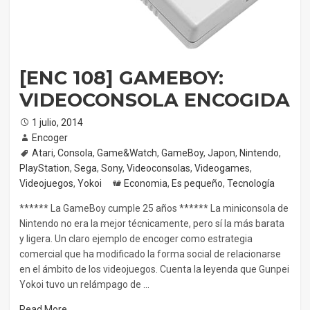
[ENC 108] GAMEBOY:
VIDEOCONSOLA ENCOGIDA
Posted
1 julio, 2014
on
Author
Encoger
Tags
Atari
,
Consola
,
Game&Watch
,
GameBoy
,
Japon
,
Nintendo
,
PlayStation
,
Sega
,
Sony
,
Videoconsolas
,
Videogames
,
Videojuegos
,
Yokoi
Categories
Economia
,
Es pequeño
,
Tecnología
****** La GameBoy cumple 25 años ****** La miniconsola de
Nintendo no era la mejor técnicamente, pero sí la más barata
y ligera. Un claro ejemplo de encoger como estrategia
comercial que ha modificado la forma social de relacionarse
en el ámbito de los videojuegos. Cuenta la leyenda que Gunpei
Yokoi tuvo un relámpago de …
Read More